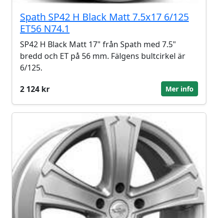
Spath SP42 H Black Matt 7.5x17 6/125
ET56 N74.1
SP42 H Black Matt 17" från Spath med 7.5"
bredd och ET på 56 mm. Fälgens bultcirkel är
6/125.
2 124 kr
Mer info