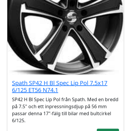
Spath SP42 H Bl Spec Lip Pol 7.5x17
6/125 ET56 N74.1
SP42 H Bl Spec Lip Pol från Spath. Med en bredd
på 7.5" och ett inpressningsdjup på 56 mm
passar denna 17"-fälg till bilar med bultcirkel
6/125.