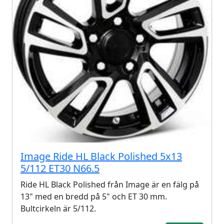
Image Ride HL Black Polished 5x13
5/112 ET30 N66.5
Ride HL Black Polished från Image är en fälg på
13" med en bredd på 5" och ET 30 mm.
Bultcirkeln är 5/112.