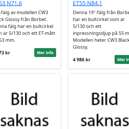
53 N71.6
ET55 N84.1
-fälg av modellen CW3
Denna 19"-fälg från Borb
ck Glossy från Borbet.
har en bultcirkel som är
na fälg har en bultcirkel
5/130 och ett
 är 5/130 och ett ET-mått
inpressningsdjup på 55 
 53 mm.
Modellen heter CW3 Blac
Glossy.
73 kr
Mer info
4 986 kr
Mer i