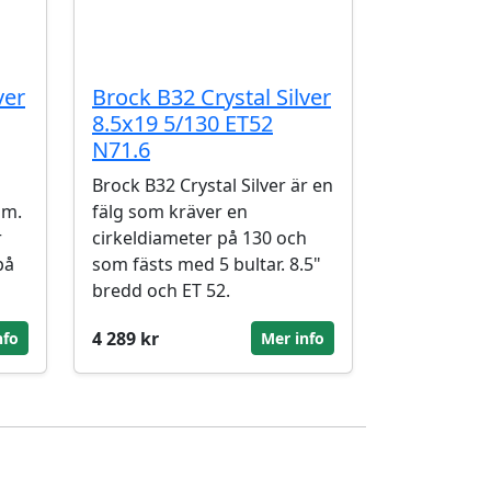
ver
Brock B32 Crystal Silver
8.5x19 5/130 ET52
N71.6
Brock B32 Crystal Silver är en
mm.
fälg som kräver en
r
cirkeldiameter på 130 och
på
som fästs med 5 bultar. 8.5"
bredd och ET 52.
4 289 kr
nfo
Mer info