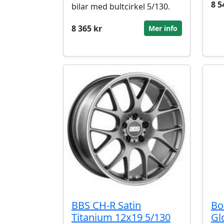
8 5
bilar med bultcirkel 5/130.
8 365 kr
Mer info
BBS CH-R Satin
Bo
Titanium 12x19 5/130
Gl