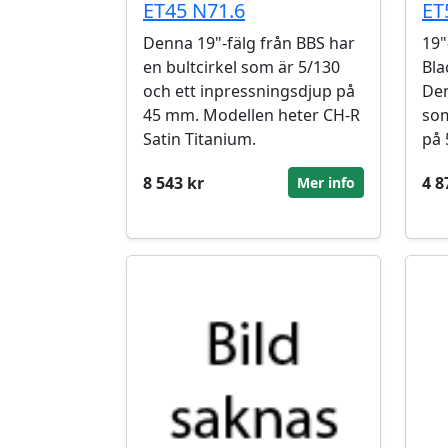
ET45 N71.6
ET
Denna 19"-fälg från BBS har
19"
en bultcirkel som är 5/130
Bla
och ett inpressningsdjup på
Den
45 mm. Modellen heter CH-R
som
Satin Titanium.
på
8 543 kr
4 8
Mer info