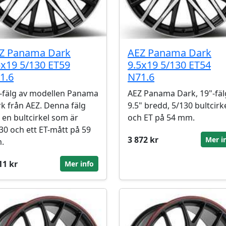
Z Panama Dark
AEZ Panama Dark
5x19 5/130 ET59
9.5x19 5/130 ET54
1.6
N71.6
-fälg av modellen Panama
AEZ Panama Dark, 19"-fäl
k från AEZ. Denna fälg
9.5" bredd, 5/130 bultcirk
 en bultcirkel som är
och ET på 54 mm.
30 och ett ET-mått på 59
3 872 kr
Mer i
.
11 kr
Mer info