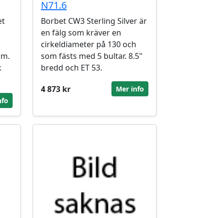
N71.6
et
Borbet CW3 Sterling Silver är
en fälg som kräver en
cirkeldiameter på 130 och
mm.
som fästs med 5 bultar. 8.5"
k
bredd och ET 53.
4 873 kr
Mer info
nfo