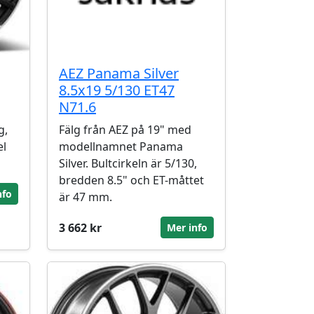
AEZ Panama Silver
8.5x19 5/130 ET47
N71.6
g,
Fälg från AEZ på 19" med
el
modellnamnet Panama
Silver. Bultcirkeln är 5/130,
bredden 8.5" och ET-måttet
nfo
är 47 mm.
3 662 kr
Mer info