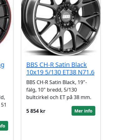
ng
BBS CH-R Satin Black
10x19 5/130 ET38 N71.6
BBS CH-R Satin Black, 19"-
fälg, 10" bredd, 5/130
dd,
bultcirkel och ET på 38 mm.
 51
5 854 kr
Mer info
nfo