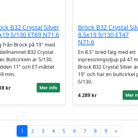
ock B32 Crystal Silver
Brock B32 Crystal Sil
x19 5/130 ET69 N71.6
8.5x19 5/130 ET47
N71.6
g från Brock på 19" med
ellnamnet B32 Crystal
En 8.5" bred fälg med ett
ver. Bultcirkeln är 5/130,
inpressningsdjup på 47 
dden 11" och ET-måttet
Brock B32 Crystal Silver ä
69 mm.
19" och har en bultcirkel 
5/130.
18 kr
Mer info
4 289 kr
Mer i
1
2
3
4
5
6
7
8
9
»