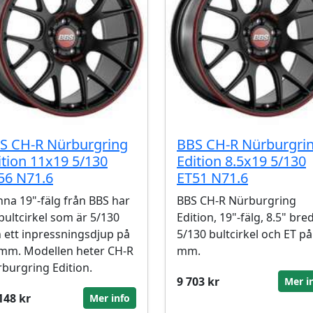
S CH-R Nürburgring
BBS CH-R Nürburgri
ition 11x19 5/130
Edition 8.5x19 5/130
56 N71.6
ET51 N71.6
na 19"-fälg från BBS har
BBS CH-R Nürburgring
bultcirkel som är 5/130
Edition, 19"-fälg, 8.5" bre
 ett inpressningsdjup på
5/130 bultcirkel och ET på
mm. Modellen heter CH-R
mm.
burgring Edition.
9 703 kr
Mer i
148 kr
Mer info