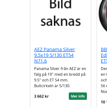
AEZ Panama Silver
BB
9.5x19 5/130 ET54
Ed
N71.6
ET
Panama Silver från AEZ är en
Den
fälg på 19" med en bredd på
en 
9.5" och ET 54 mm.
och
Bultcirkeln är 5/130.
56 
Nür
3 662 kr
Mer info
10 