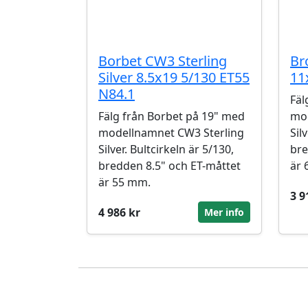
Borbet CW3 Sterling
Br
Silver 8.5x19 5/130 ET55
11
N84.1
Fäl
Fälg från Borbet på 19" med
mod
modellnamnet CW3 Sterling
Sil
Silver. Bultcirkeln är 5/130,
bre
bredden 8.5" och ET-måttet
är 
är 55 mm.
3 9
4 986 kr
Mer info