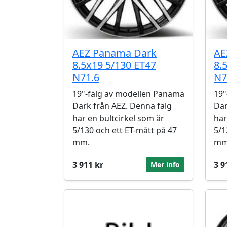
AEZ Panama Dark
AE
8.5x19 5/130 ET47
8.
N71.6
N7
19"-fälg av modellen Panama
19"
Dark från AEZ. Denna fälg
Dar
har en bultcirkel som är
har
5/130 och ett ET-mått på 47
5/1
mm.
mm
3 911 kr
3 9
Mer info