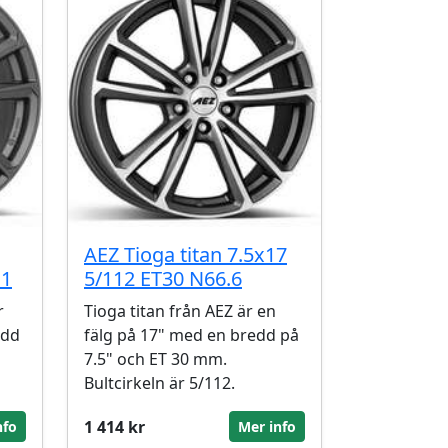
AEZ Tioga titan 7.5x17
.1
5/112 ET30 N66.6
r
Tioga titan från AEZ är en
edd
fälg på 17" med en bredd på
7.5" och ET 30 mm.
Bultcirkeln är 5/112.
1 414 kr
nfo
Mer info