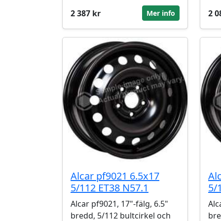
2 387 kr
2 0
Mer info
Alcar pf9021 6.5x17
Al
5/112 ET38 N57.1
5/
Alcar pf9021, 17"-fälg, 6.5"
Alc
bredd, 5/112 bultcirkel och
bre