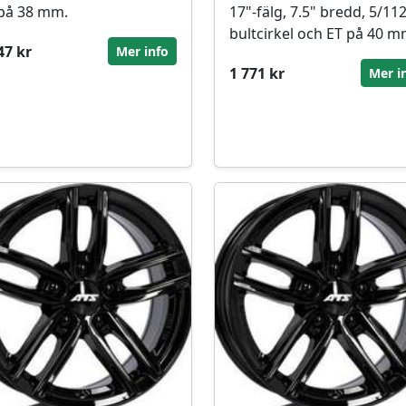
på 38 mm.
17"-fälg, 7.5" bredd, 5/11
bultcirkel och ET på 40 m
47 kr
Mer info
1 771 kr
Mer i