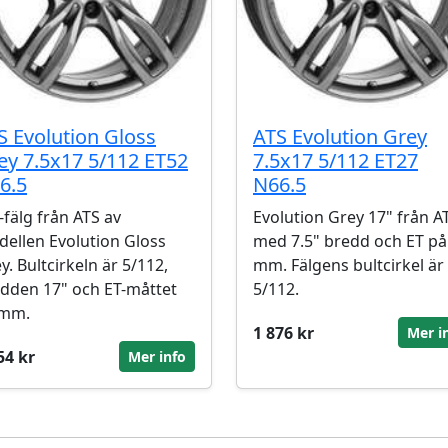
S Evolution Gloss
ATS Evolution Grey
ey 7.5x17 5/112 ET52
7.5x17 5/112 ET27
6.5
N66.5
-fälg från ATS av
Evolution Grey 17" från A
ellen Evolution Gloss
med 7.5" bredd och ET på
y. Bultcirkeln är 5/112,
mm. Fälgens bultcirkel är
dden 17" och ET-måttet
5/112.
 mm.
1 876 kr
Mer i
54 kr
Mer info