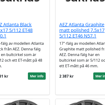
Z Atlanta Black
AEZ Atlanta Graphite
5x17 5/112 ET48
matt polished 7.5x17
0.1
5/112 ET46 N57.1
-fälg av modellen Atlanta
17"-fälg av modellen Atla
ck från AEZ. Denna fälg
Graphite matt polished f
 en bultcirkel som är
AEZ. Denna fälg har en
12 och ett ET-mått på 48
bultcirkel som är 5/112 o
.
ett ET-mått på 46 mm.
31 kr
2 387 kr
Mer info
Mer i