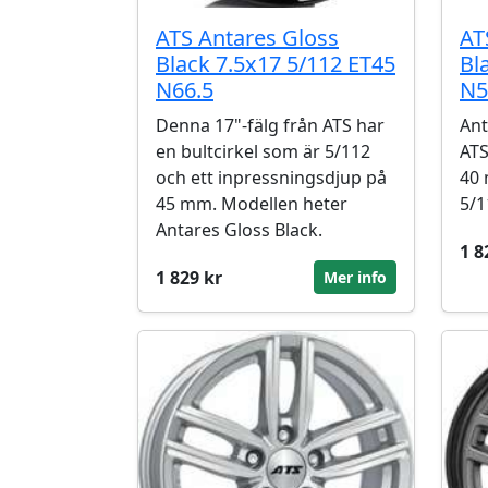
ATS Antares Gloss
AT
Black 7.5x17 5/112 ET45
Bl
N66.5
N5
Denna 17"-fälg från ATS har
Ant
en bultcirkel som är 5/112
ATS
och ett inpressningsdjup på
40 
45 mm. Modellen heter
5/1
Antares Gloss Black.
1 8
1 829 kr
Mer info