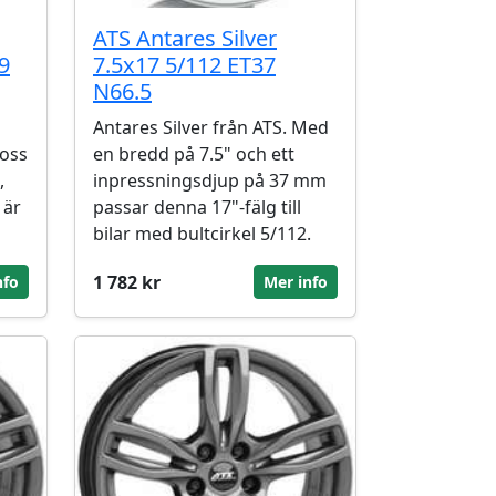
ATS Antares Silver
9
7.5x17 5/112 ET37
N66.5
Antares Silver från ATS. Med
oss
en bredd på 7.5" och ett
,
inpressningsdjup på 37 mm
 är
passar denna 17"-fälg till
bilar med bultcirkel 5/112.
1 782 kr
nfo
Mer info