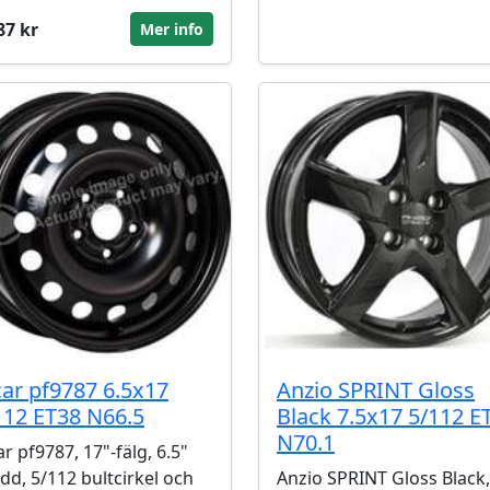
87 kr
Mer info
car pf9787 6.5x17
Anzio SPRINT Gloss
112 ET38 N66.5
Black 7.5x17 5/112 E
N70.1
ar pf9787, 17"-fälg, 6.5"
dd, 5/112 bultcirkel och
Anzio SPRINT Gloss Black,