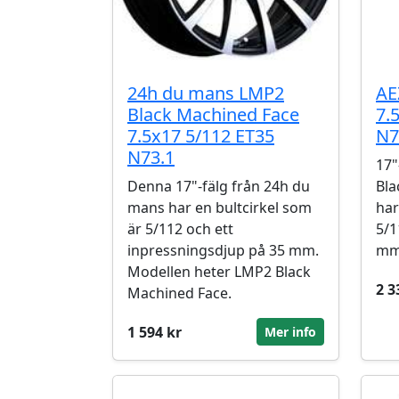
24h du mans LMP2
AE
Black Machined Face
7.
7.5x17 5/112 ET35
N7
N73.1
17"
Denna 17"-fälg från 24h du
Bla
mans har en bultcirkel som
har
är 5/112 och ett
5/1
inpressningsdjup på 35 mm.
mm
Modellen heter LMP2 Black
2 3
Machined Face.
1 594 kr
Mer info