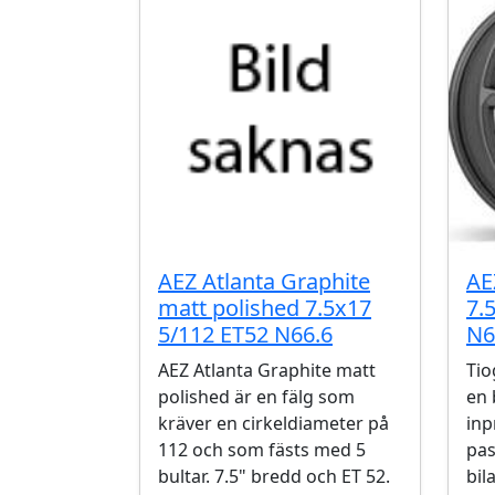
AEZ Atlanta Graphite
AE
matt polished 7.5x17
7.
5/112 ET52 N66.6
N6
AEZ Atlanta Graphite matt
Tio
polished är en fälg som
en 
kräver en cirkeldiameter på
inp
112 och som fästs med 5
pas
bultar. 7.5" bredd och ET 52.
bil