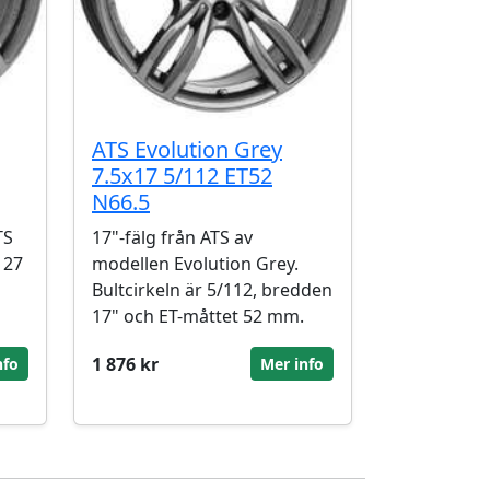
ATS Evolution Grey
7.5x17 5/112 ET52
N66.5
TS
17"-fälg från ATS av
 27
modellen Evolution Grey.
Bultcirkeln är 5/112, bredden
17" och ET-måttet 52 mm.
1 876 kr
nfo
Mer info