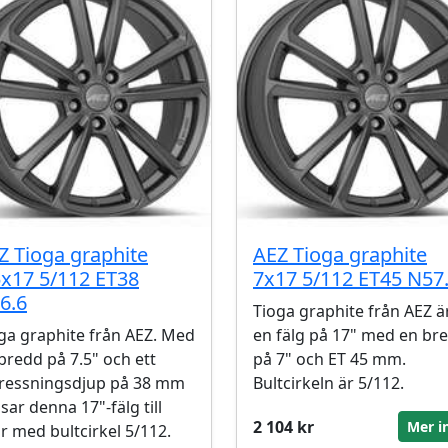
Z Tioga graphite
AEZ Tioga graphite
5x17 5/112 ET38
7x17 5/112 ET45 N57
6.6
Tioga graphite från AEZ ä
ga graphite från AEZ. Med
en fälg på 17" med en br
bredd på 7.5" och ett
på 7" och ET 45 mm.
ressningsdjup på 38 mm
Bultcirkeln är 5/112.
sar denna 17"-fälg till
2 104 kr
Mer i
ar med bultcirkel 5/112.