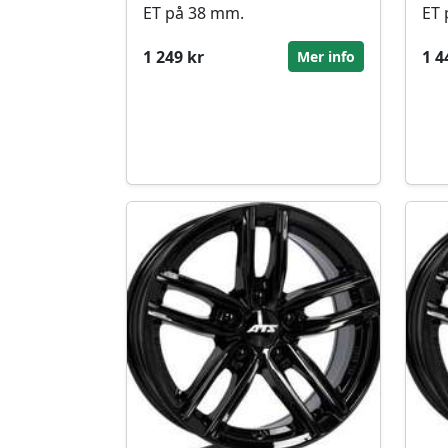
ET på 38 mm.
ET 
1 249 kr
1 4
Mer info