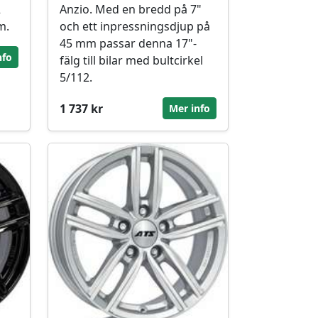
2
Anzio. Med en bredd på 7"
m.
och ett inpressningsdjup på
45 mm passar denna 17"-
nfo
fälg till bilar med bultcirkel
5/112.
1 737 kr
Mer info