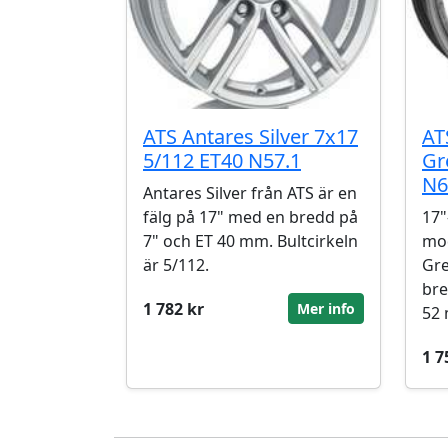
ATS Antares Silver 7x17
AT
5/112 ET40 N57.1
Gr
N6
Antares Silver från ATS är en
fälg på 17" med en bredd på
17"
7" och ET 40 mm. Bultcirkeln
mod
är 5/112.
Gre
bre
1 782 kr
Mer info
52
1 7