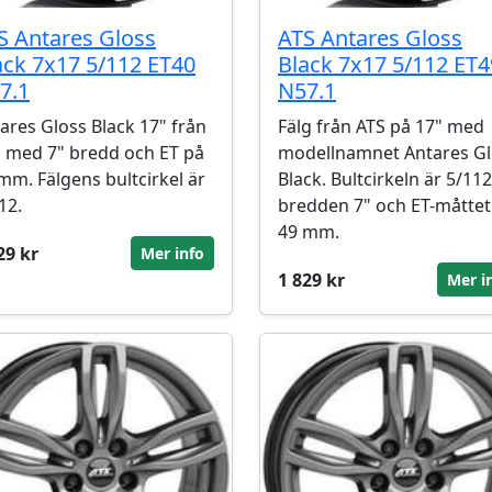
S Antares Gloss
ATS Antares Gloss
ack 7x17 5/112 ET40
Black 7x17 5/112 ET4
7.1
N57.1
ares Gloss Black 17" från
Fälg från ATS på 17" med
 med 7" bredd och ET på
modellnamnet Antares Gl
mm. Fälgens bultcirkel är
Black. Bultcirkeln är 5/112
12.
bredden 7" och ET-måttet
49 mm.
29 kr
Mer info
1 829 kr
Mer i