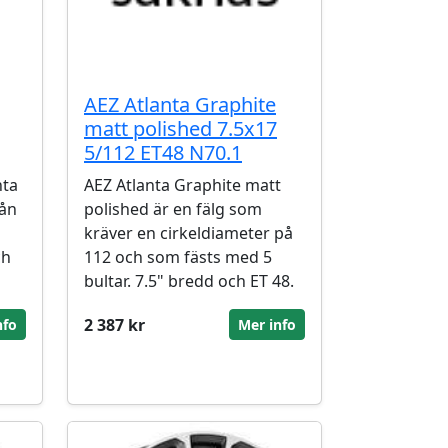
AEZ Atlanta Graphite
matt polished 7.5x17
5/112 ET48 N70.1
nta
AEZ Atlanta Graphite matt
rån
polished är en fälg som
kräver en cirkeldiameter på
ch
112 och som fästs med 5
bultar. 7.5" bredd och ET 48.
2 387 kr
nfo
Mer info