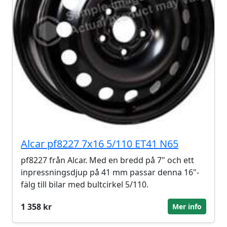
Alcar pf8227 7x16 5/110 ET41 N65
pf8227 från Alcar. Med en bredd på 7" och ett
inpressningsdjup på 41 mm passar denna 16"-
fälg till bilar med bultcirkel 5/110.
1 358 kr
Mer info