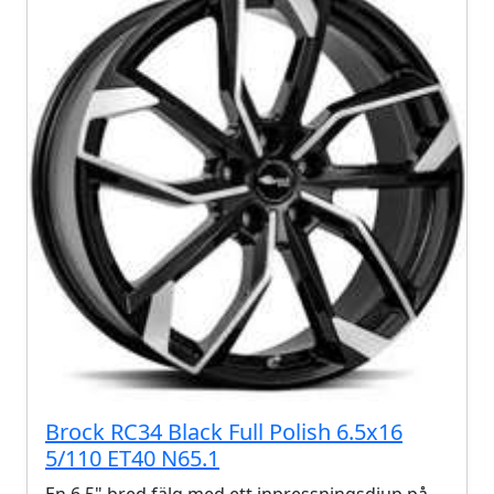
Brock RC34 Black Full Polish 6.5x16
5/110 ET40 N65.1