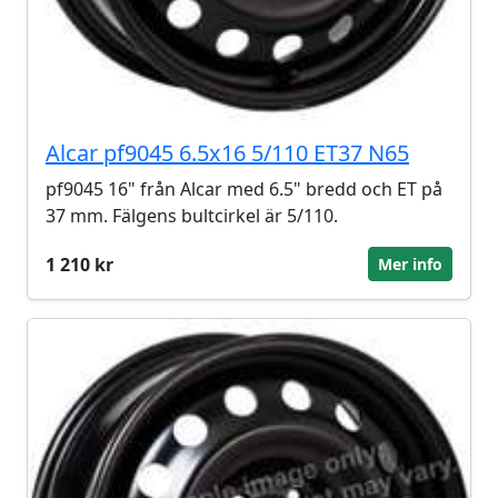
Alcar pf9045 6.5x16 5/110 ET37 N65
pf9045 16" från Alcar med 6.5" bredd och ET på
37 mm. Fälgens bultcirkel är 5/110.
1 210 kr
Mer info