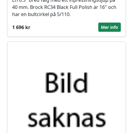
En 6.5" bred fälg med ett inpressningsdjup på
40 mm. Brock RC34 Black Full Polish är 16" och
har en bultcirkel på 5/110.
1 696 kr
Mer info