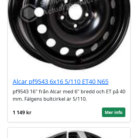
Alcar pf9543 6x16 5/110 ET40 N65
pf9543 16" från Alcar med 6" bredd och ET på 40
mm. Fälgens bultcirkel är 5/110.
1 149 kr
Mer info