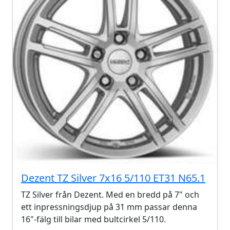
Dezent TZ Silver 7x16 5/110 ET31 N65.1
TZ Silver från Dezent. Med en bredd på 7" och
ett inpressningsdjup på 31 mm passar denna
16"-fälg till bilar med bultcirkel 5/110.