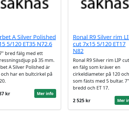
rbet A Silver Polished
Ronal R9 Silver rim L
15 5/120 ET35 N72.6
cut 7x15 5/120 ET17
N82
7" bred fälg med ett
ressningsdjup på 35 mm.
Ronal R9 Silver rim LIP cut
bet A Silver Polished är
en fälg som kräver en
 och har en bultcirkel på
cirkeldiameter på 120 oc
20.
som fästs med 5 bultar. 7
bredd och ET 17.
87 kr
Mer info
2 525 kr
Mer i