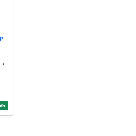
IP
 är
h
"
nfo