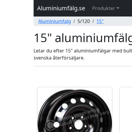
Aluminiumfälg.se
Produkter
Aluminiumfalg
5/120
15"
15" aluminiumfälg
Letar du efter 15" aluminiumfälgar med bultc
svenska återförsäljare.