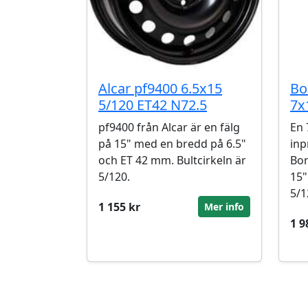
Alcar pf9400 6.5x15
Bo
5/120 ET42 N72.5
7x
pf9400 från Alcar är en fälg
En 
på 15" med en bredd på 6.5"
inp
och ET 42 mm. Bultcirkeln är
Bor
5/120.
15"
5/1
1 155 kr
Mer info
1 9